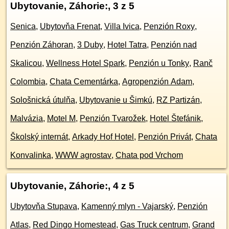
Ubytovanie, Záhorie:
, 3 z 5
Senica
,
Ubytovňa Frenat
,
Villa Ivica
,
Penzión Roxy
,
Penzión Záhoran
,
3 Duby
,
Hotel Tatra
,
Penzión nad
Skalicou
,
Wellness Hotel Spark
,
Penzión u Tonky
,
Ranč
Colombia
,
Chata Cementárka
,
Agropenzión Adam
,
Sološnická útulňa
,
Ubytovanie u Šimkú
,
RZ Partizán
,
Malvázia
,
Motel M
,
Penzión Tvarožek
,
Hotel Štefánik
,
Školský internát
,
Arkady Hof Hotel
,
Penzión Privát
,
Chata
Konvalinka
,
WWW agrostav
,
Chata pod Vrchom
Ubytovanie, Záhorie:
, 4 z 5
Ubytovňa Stupava
,
Kamenný mlyn - Vajarský
,
Penzión
Atlas
,
Red Dingo Homestead
,
Gas Truck centrum
,
Grand