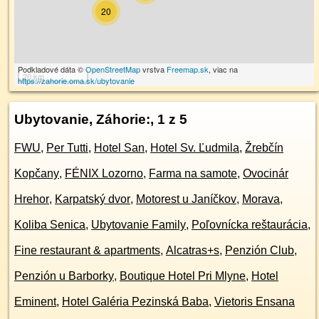
20
Podkladové dáta ©
OpenStreetMap
vrstva
Freemap.sk
, viac na
20 km
https://zahorie.oma.sk/ubytovanie
Ubytovanie, Záhorie:
, 1 z 5
FWU
,
Per Tutti
,
Hotel San
,
Hotel Sv. Ľudmila
,
Žrebčín
Kopčany
,
FÉNIX Lozorno
,
Farma na samote
,
Ovocinár
Hrehor
,
Karpatský dvor
,
Motorest u Janíčkov
,
Morava
,
Koliba Senica
,
Ubytovanie Family
,
Poľovnícka reštaurácia
,
Fine restaurant & apartments
,
Alcatras+s
,
Penzión Club
,
Penzión u Barborky
,
Boutique Hotel Pri Mlyne
,
Hotel
Eminent
,
Hotel Galéria Pezinská Baba
,
Vietoris Ensana