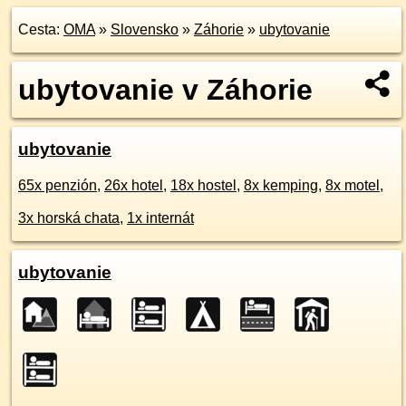
Cesta:
OMA
»
Slovensko
»
Záhorie
»
ubytovanie
ubytovanie v Záhorie
ubytovanie
65x penzión
,
26x hotel
,
18x hostel
,
8x kemping
,
8x motel
,
3x horská chata
,
1x internát
ubytovanie