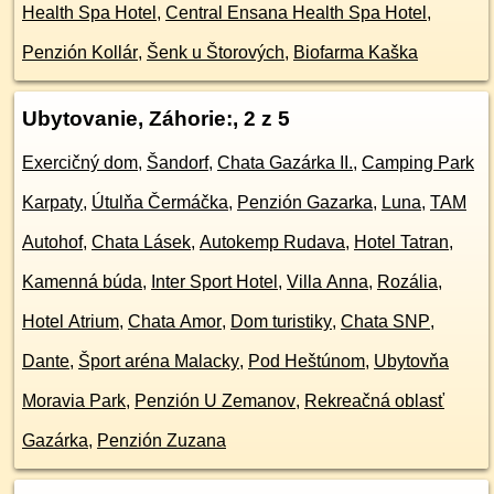
Health Spa Hotel
,
Central Ensana Health Spa Hotel
,
Penzión Kollár
,
Šenk u Štorových
,
Biofarma Kaška
Ubytovanie, Záhorie:
, 2 z 5
Exercičný dom
,
Šandorf
,
Chata Gazárka II.
,
Camping Park
Karpaty
,
Útulňa Čermáčka
,
Penzión Gazarka
,
Luna
,
TAM
Autohof
,
Chata Lásek
,
Autokemp Rudava
,
Hotel Tatran
,
Kamenná búda
,
Inter Sport Hotel
,
Villa Anna
,
Rozália
,
Hotel Atrium
,
Chata Amor
,
Dom turistiky
,
Chata SNP
,
Dante
,
Šport aréna Malacky
,
Pod Heštúnom
,
Ubytovňa
Moravia Park
,
Penzión U Zemanov
,
Rekreačná oblasť
Gazárka
,
Penzión Zuzana