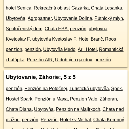
hotel Senica
,
Rekreačná oblasť Gazárka
,
Chata Lesanka
,
Ubytovňa
,
Agropartner
,
Ubytovanie Dolina
,
Pútnický mlyn
,
Spoločenský dom
,
Chata EBA
,
penzión
,
ubytovňa
Kvetoslav F
,
ubytovňa Kvetoslav F
,
Hotel Branč
,
Roos
penzion
,
penzión
,
Ubytovňa Medo
,
Arli Hotel
,
Romantická
chalúpka
,
Penzión AIR
,
U dobrých gazdov
,
penzión
Ubytovanie, Záhorie:
, 5 z 5
penzión
,
Penzión na Potočnej
,
Turistická ubytovňa
,
Špek
,
Hostel Spark
,
Penzión u Maxa
,
Penzión Valo
,
Záhoran
,
Chata Diana
,
Ubytovňa
,
Penzión na Majírkoch
,
Chata nad
plážou
,
penzión
,
Penzión
,
Hotel sv.Michal
,
Chata Korenný