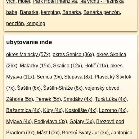
vrch
,
motel
,
Park Hotel Intenzíva
,
Na vrchu - Pezinská
baba
,
Banarka
,
kemping
,
Banarka
,
Banarka penzón
,
penzión
,
kemping
ubytovanie inde
okres Malacky (57x)
,
okres Senica (36x)
,
okres Skalica
(26x)
,
Malacky (15x)
,
Skalica (12x)
,
Holíč (11x)
,
okres
Myjava (11x)
,
Senica (9x)
,
Stupava (8x)
,
Plavecký Štvrtok
(7x)
,
Šaštín (6x)
,
Šaštín-Stráže (6x)
,
vojenský obvod
Záhorie (5x)
,
Pernek (5x)
,
Smrdáky (4x)
,
Turá Lúka (4x)
,
Bažantnica (4x)
,
Kúty (4x)
,
Kostolište (4x)
,
Lozorno (4x)
,
Myjava (4x)
,
Podkylava (3x)
,
Gajary (3x)
,
Brezová pod
Bradlom (3x)
,
Mást I (3x)
,
Borský Svätý Jur (3x)
,
Jablonica