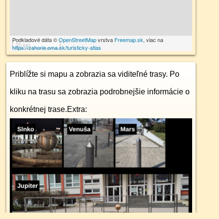
Podkladové dáta ©
OpenStreetMap
vrstva
Freemap.sk
, viac na
20 km
https://zahorie.oma.sk/turisticky-atlas
Priblížte si mapu a zobrazia sa viditeľné trasy. Po
kliku na trasu sa zobrazia podrobnejšie informácie o
konkrétnej trase.
Extra: