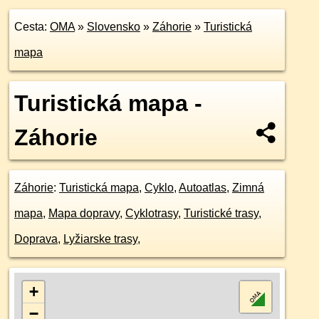
Cesta:
OMA
»
Slovensko
»
Záhorie
»
Turistická
mapa
Turistická mapa -
Záhorie
Záhorie
:
Turistická mapa
,
Cyklo
,
Autoatlas
,
Zimná
mapa
,
Mapa dopravy
,
Cyklotrasy
,
Turistické trasy
,
Doprava
,
Lyžiarske trasy
,
+
−