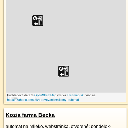
Podkladové dáta ©
OpenStreetMap
vrstva
Freemap.sk
, viac na
10 km
https://zahorie.oma.sk/stravovanie/mliecny-automat
Kozia farma Becka
automat na mlieko,
webstránka
, otvorené: pondelok-