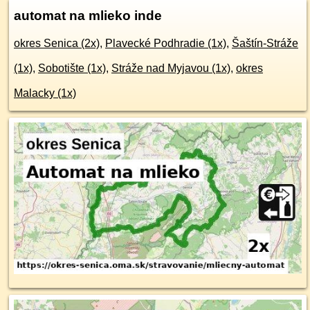
automat na mlieko inde
okres Senica (2x)
,
Plavecké Podhradie (1x)
,
Šaštín-Stráže
(1x)
,
Sobotište (1x)
,
Stráže nad Myjavou (1x)
,
okres
Malacky (1x)