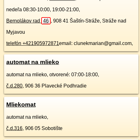
nedeľa 08:30-10:00, 19:00-21:00,
Bernolákov rad
46
,
908 41
Šaštín-Stráže, Stráže nad
Myjavou
telefón +421905972871
email: clunekmarian@gmail.com,
automat na mlieko
automat na mlieko, otvorené: 07:00-18:00,
č.d.
280
,
906 36
Plavecké Podhradie
Mliekomat
automat na mlieko,
č.d.
316
,
906 05
Sobotište