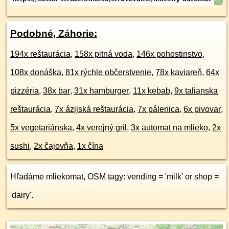
Podobné, Záhorie:
194x reštaurácia
,
158x pitná voda
,
146x pohostinstvo
,
108x donáška
,
81x rýchle občerstvenie
,
78x kaviareň
,
64x
pizzéria
,
38x bar
,
31x hamburger
,
11x kebab
,
9x talianska
reštaurácia
,
7x ázijská reštaurácia
,
7x pálenica
,
6x pivovar
,
5x vegetariánska
,
4x verejný gril
,
3x automat na mlieko
,
2x
sushi
,
2x čajovňa
,
1x čína
Hľadáme mliekomat, OSM tagy: vending = 'milk' or shop =
'dairy'.