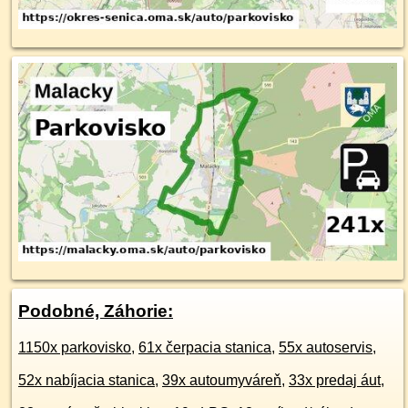
Podobné, Záhorie:
1150x parkovisko
,
61x čerpacia stanica
,
55x autoservis
,
52x nabíjacia stanica
,
39x autoumyváreň
,
33x predaj áut
,