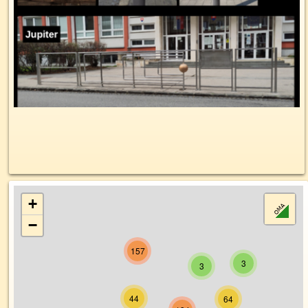
+
−
157
3
3
44
64