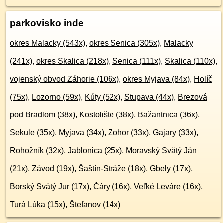
parkovisko inde
okres Malacky (543x)
,
okres Senica (305x)
,
Malacky
(241x)
,
okres Skalica (218x)
,
Senica (111x)
,
Skalica (110x)
,
vojenský obvod Záhorie (106x)
,
okres Myjava (84x)
,
Holíč
(75x)
,
Lozorno (59x)
,
Kúty (52x)
,
Stupava (44x)
,
Brezová
pod Bradlom (38x)
,
Kostolište (38x)
,
Bažantnica (36x)
,
Sekule (35x)
,
Myjava (34x)
,
Zohor (33x)
,
Gajary (33x)
,
Rohožník (32x)
,
Jablonica (25x)
,
Moravský Svätý Ján
(21x)
,
Závod (19x)
,
Šaštín-Stráže (18x)
,
Gbely (17x)
,
Borský Svätý Jur (17x)
,
Čáry (16x)
,
Veľké Leváre (16x)
,
Turá Lúka (15x)
,
Štefanov (14x)