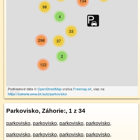
134
98
4
33
298
37
2
122
Podkladové dáta ©
OpenStreetMap
vrstva
Freemap.sk
, viac na
20 km
https://zahorie.oma.sk/auto/parkovisko
Parkovisko, Záhorie:
, 1 z 34
parkovisko
,
parkovisko
,
parkovisko
,
parkovisko
,
parkovisko
,
parkovisko
,
parkovisko
,
parkovisko
,